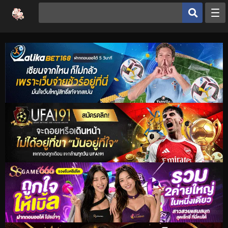
หน้าหลัก
ประเภทโดจิน
โดจินยอดนิยม
ดูเฮ็นไต
อ่านโดจิน
เฮ็นไต
โดจิน