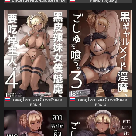
น้องสาวต่างเเม่ผมเป็นสาวเเกล
ติดฝนกับคุณครู
เมดคุโรกะเเกลจ้องจะกินนาย
เมดคุโรกะเเกลจ้องจะกินนาย
ท่าน 4
ท่าน 3