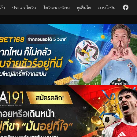
ลัก
ประเภทโดจิน
โดจินยอดนิยม
ดูเฮ็นไต
อ่านโดจิน