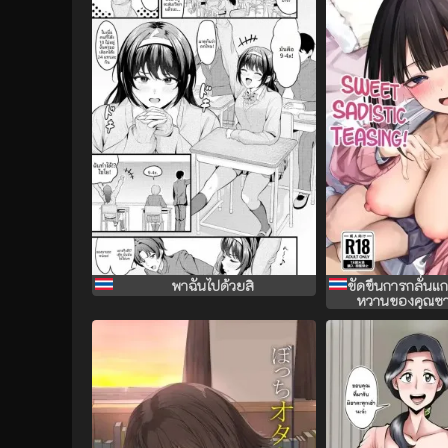
พาฉันไปด้วยสิ
ขัดขืนการกลั่น
หวานของคุณซาโต