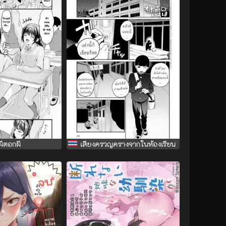
ผีตอกผี
เสียงครวญครางจากในห้องเรียน