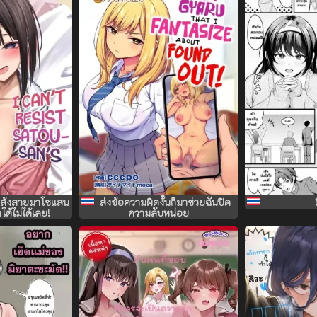
แกล้งสายมาโซแสน
ส่งข้อความผิดงั้นก็มาช่วยฉันปิด
้ไม่ได้เลย!
ความลับหน่อย