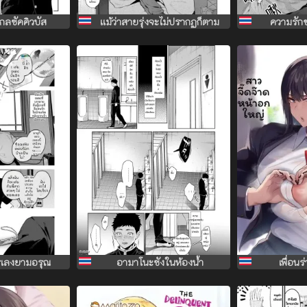
เกลซัคคิวบัส
เเม้ว่าสายรุ่งจะไม่ปรากฏก็ตาม
ความรักข
รเลงยามอรุณ
อามาโนะซังในห้องน้ำ
เพื่อนร