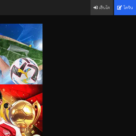
เฮ็นไต
โดจิน